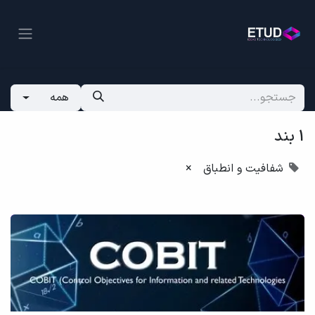
همه
1 بند
شفافیت و انطباق
×