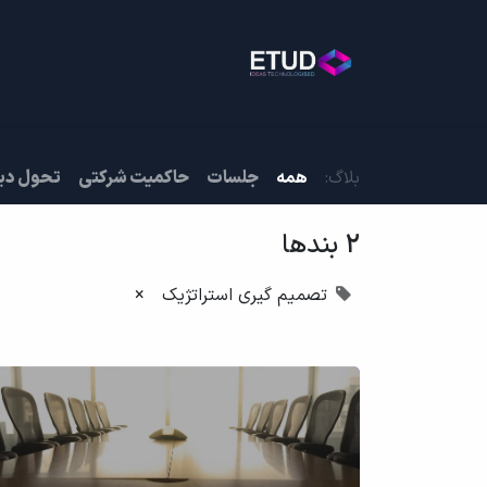
خانه
خدمات
بلاگ
روی
بلاگ:
همه
جلسات
حاکمیت شرکتی
تحول دی
2 بندها
تصمیم گیری استراتژیک
×